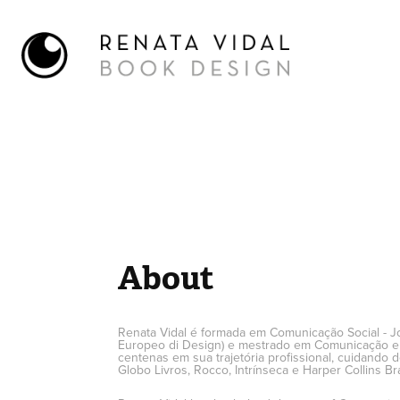
About
Renata Vidal é formada em Comunicação Social - Jor
Europeo di Design) e mestrado em Comunicação e Cu
centenas em sua trajetória profissional, cuidando 
Globo Livros, Rocco, Intrínseca e Harper Collins Br