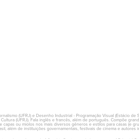
nalismo (UFRJ) e Desenho Industrial - Programação Visual (Estácio de Sá)
ltura (UFRJ). Fala inglês e francês, além de português. Compõe grande 
de capas ou miolos nos mais diversos gêneros e estilos para casas (e gru
asil, além de instituições governamentais, festivais de cinema e autores