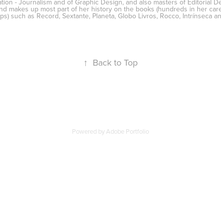
ion - Journalism and of Graphic Design, and also masters of Editorial 
 makes up most part of her history on the books (hundreds in her career
ps) such as Record, Sextante, Planeta, Globo Livros, Rocco, Intrínseca a
↑
Back to Top
Powered by
Adobe Portfolio