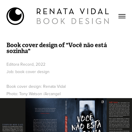
Book cover design of "Você não está 
sozinha"
Editora Record, 2022
Job: book cover design
Book cover design: Renata Vidal
Photo: Tony Watson /Arcangel